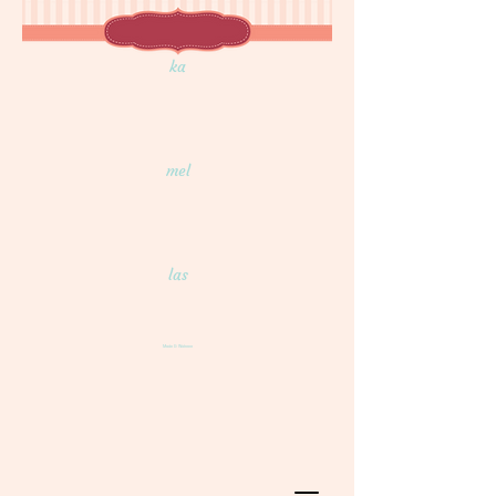
ka
mel
las
Mode & Wohnen